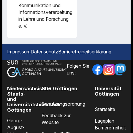
Kommunikation und
Informationsverarbeitung
in Lehre und Forschung
e. V.
Impressum
Datenschutz
Barrierefreiheitserklärung
Folgen Sie
uns:
Niedersächsische
SUB Göttingen
Universität
Staats-
Göttingen
und
Benutzungsordnung
Universitätsbibliothek
Startseite
Göttingen
Feedback zur
Georg-
Lageplan
Website
August-
Barrierefreiheit