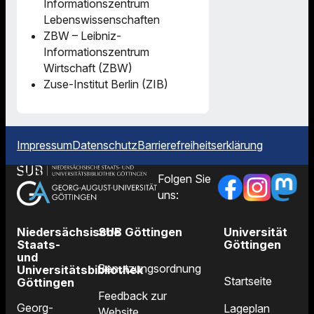
Informationszentrum
Lebenswissenschaften
ZBW – Leibniz-
Informationszentrum
Wirtschaft (ZBW)
Zuse-Institut Berlin (ZIB)
Impressum
Datenschutz
Barrierefreiheitserklärung
Folgen Sie
uns:
Niedersächsische
SUB Göttingen
Universität
Staats-
Göttingen
und
Benutzungsordnung
Universitätsbibliothek
Startseite
Göttingen
Feedback zur
Georg-
Lageplan
Website