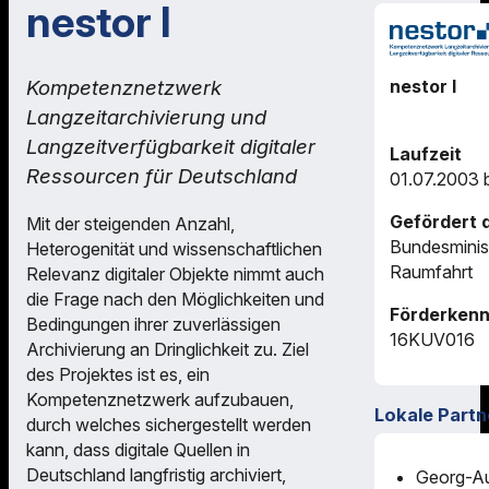
nestor I
Kompetenznetzwerk
nestor I
Langzeitarchivierung und
Langzeitverfügbarkeit digitaler
Laufzeit
Ressourcen für Deutschland
01.07.2003 
Gefördert 
Mit der steigenden Anzahl,
Bundesminis
Heterogenität und wissenschaftlichen
Raumfahrt
Relevanz digitaler Objekte nimmt auch
die Frage nach den Möglichkeiten und
Förderkenn
Bedingungen ihrer zuverlässigen
16KUV016
Archivierung an Dringlichkeit zu. Ziel
des Projektes ist es, ein
Kompetenznetzwerk aufzubauen,
Lokale Partn
durch welches sichergestellt werden
kann, dass digitale Quellen in
Deutschland langfristig archiviert,
Georg-Au