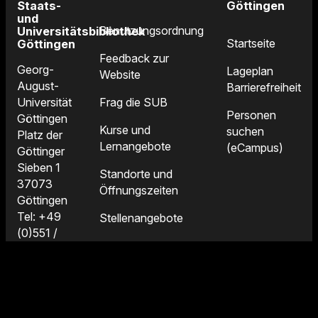
Staats-
Göttingen
und
Benutzungsordnung
Universitätsbibliothek
Startseite
Göttingen
Feedback zur
Georg-
Lageplan
Website
August-
Barrierefreiheit
Frag die SUB
Universität
Personen
Göttingen
Kurse und
suchen
Platz der
Lernangebote
(eCampus)
Göttinger
Sieben 1
Standorte und
37073
Öffnungszeiten
Göttingen
Tel: +49
Stellenangebote
(0)551 /
39-25231
Fax: +49
(0)551 /
39-25222
E-Mail: