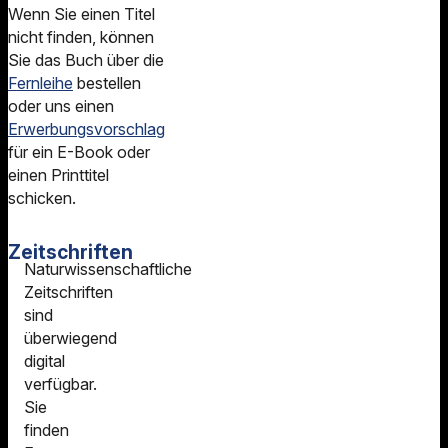
Wenn Sie einen Titel
nicht finden, können
Sie das Buch über die
Fernleihe
bestellen
oder uns einen
Erwerbungsvorschlag
für ein E-Book oder
einen Printtitel
schicken.
Zeitschriften
Naturwissenschaftliche
Zeitschriften
sind
überwiegend
digital
verfügbar.
Sie
finden