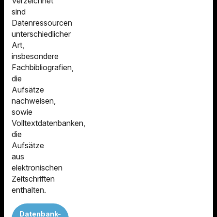
Verzeichnet
sind
Datenressourcen
unterschiedlicher
Art,
insbesondere
Fachbibliografien,
die
Aufsätze
nachweisen,
sowie
Volltextdatenbanken,
die
Aufsätze
aus
elektronischen
Zeitschriften
enthalten.
Datenbank-