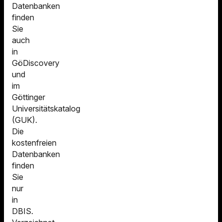
Datenbanken
finden
Sie
auch
in
GöDiscovery
und
im
Göttinger
Universitätskatalog
(GUK).
Die
kostenfreien
Datenbanken
finden
Sie
nur
in
DBIS.