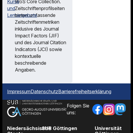
WoS Core Collection.
Kurse
Zeitschriftenprofilseiten
und
bieten umfassende
Lernangebote
.
Zeitschriftenmetriken
inklusive des Journal
Impact Factors (JIF)
und des Journal Citation
Indicators (JCI) sowie
kontextuelle
beschreibende
Angaben.
Impressum
Datenschutz
Barrierefreiheitserklärung
Folgen Sie
uns:
Niedersächsische
SUB Göttingen
Universität