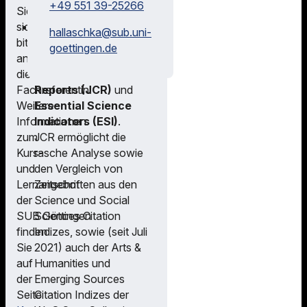
+49 551 39-25266
(CrossSearch).
Sie
Journal Citation Reports
sich
hallaschka@
sub.uni-
Journal Citation Reports
bitte
goettingen.de
bietet Zugriff auf die
an
Journal Citation
die
Reports (JCR)
und
Fachreferentin.
Essential Science
Weitere
Indicators (ESI)
.
Informationen
JCR ermöglicht die
zum
rasche Analyse sowie
Kurs-
den Vergleich von
und
Zeitschriften aus den
Lernangebot
Science und Social
der
Sciences Citation
SUB Göttingen
Indizes, sowie (seit Juli
finden
2021) auch der Arts &
Sie
Humanities und
auf
Emerging Sources
der
Citation Indizes der
Seite