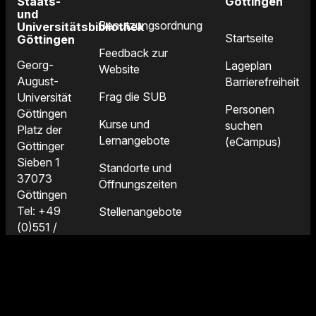
Staats-
Göttingen
und
Benutzungsordnung
Universitätsbibliothek
Startseite
Göttingen
Feedback zur
Georg-
Lageplan
Website
August-
Barrierefreiheit
Frag die SUB
Universität
Personen
Göttingen
Kurse und
suchen
Platz der
Lernangebote
(eCampus)
Göttinger
Sieben 1
Standorte und
37073
Öffnungszeiten
Göttingen
Tel: +49
Stellenangebote
(0)551 /
39-25231
Fax: +49
(0)551 /
39-25222
E-Mail: