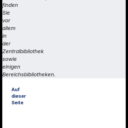
finden
Sie
vor
allem
in
der
Zentralbibliothek
sowie
einigen
Bereichsbibliotheken.
Auf
dieser
Seite
Kataloge
Auswahl
naturwissenschaftlich
Bücher: Print und
Datenbanken in DBIS