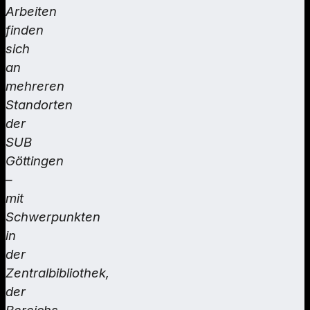
Arbeiten
finden
sich
an
mehreren
Standorten
der
SUB
Göttingen
–
mit
Schwerpunkten
in
der
Zentralbibliothek,
der