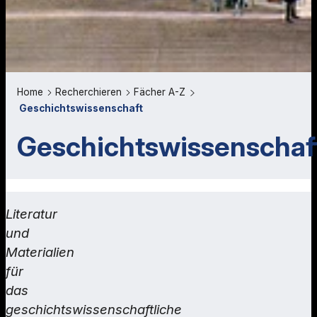
Home
Recherchieren
Fächer A-Z
Geschichtswissenschaft
Geschichtswissenschaf
Literatur
und
Materialien
für
das
geschichtswissenschaftliche