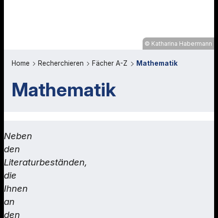
Katharina Habermann
Home
Recherchieren
Fächer A-Z
Mathematik
Mathematik
Neben
den
Literaturbeständen,
die
Ihnen
an
den