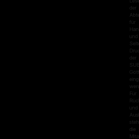
Les
der
Abte
für
Han
und
Sel
Dru
der
SU
Göt
ein
wer
Für
Rüc
und
Aus
ste
die
Mita