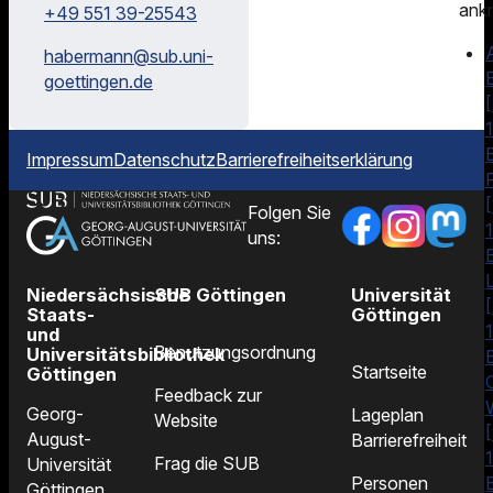
ank
+49 551 39-25543
A
habermann@
sub.uni-
goettingen.de
Impressum
Datenschutz
Barrierefreiheitserklärung
F
Folgen Sie
uns:
Niedersächsische
SUB Göttingen
Universität
Staats-
Göttingen
und
Benutzungsordnung
Universitätsbibliothek
Startseite
Göttingen
C
Feedback zur
Georg-
Lageplan
Website
August-
Barrierefreiheit
Frag die SUB
Universität
Personen
Göttingen