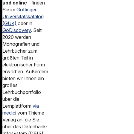
und online -
finden
Sie im
Göttinger
Universitätskatalog
(GUK)
oder in
GöDiscovery
. Seit
2020 werden
Monografien und
Lehrbücher zum
größten Teil in
elektronischer Form
erworben. Außerdem
bieten wir Ihnen ein
großes
Lehrbuchportfolio
über die
Lernplattform
via
medici
vom Thieme
Verlag an, die Sie
über das Datenbank-
Infosystem (DBIS)