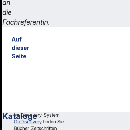
an
die
Fachreferentin.
Auf
dieser
Seite
Kataloge
Weiterführende
Informationen
Bücher: print
und digital
Schulungen
Zeitschriften
Kontakt
Datenbanken
Kataloge
Im Discovery-System
GöDiscovery
finden Sie
Bücher, Zeitschriften,