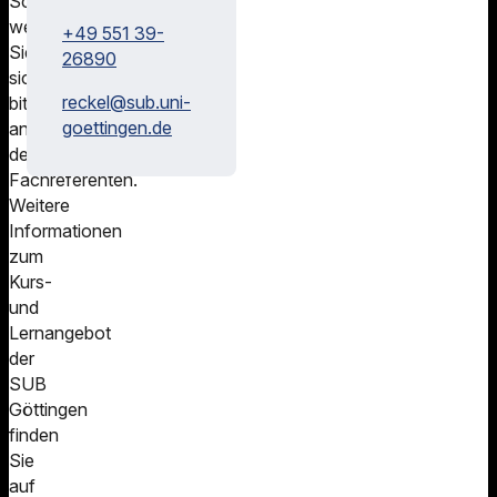
Schulungsangeboten
wenden
+49 551 39-
Sie
26890
sich
reckel@
sub.uni-
bitte
goettingen.de
an
den
Fachreferenten.
Weitere
Informationen
zum
Kurs-
und
Lernangebot
der
SUB
Göttingen
finden
Sie
auf