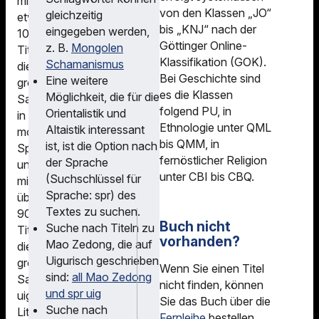
mit
von den Klassen „JO“
auch aus externen
gleichzeitig
etwa
bis „KNJ“ nach der
Quellen.
eingegeben werden,
10.000
Göttinger Online-
Standardmäßig wird im
z. B.
Mongolen
Titeln
Klassifikation (GOK).
lokalen Bestand
Schamanismus
die
Bei Geschichte sind
gesucht; über die
Eine weitere
größte
es die Klassen
Einstellungen lässt sich
Möglichkeit, die für die
Sammlung
folgend PU, in
der Suchraum
Orientalistik und
in
Ethnologie unter QML
erweitern. Spezifische
Altaistik interessant
mongolischen
bis QMM, in
Suchen nach Literatur
ist, ist die Option nach
Sprachen
fernöstlicher Religion
in bestimmten
der Sprache
und
unter CBI bis CBQ.
Sprachen oder aus
(Suchschlüssel für
mit
bestimmten Ländern
Sprache: spr) des
über
sind hier nicht möglich.
Textes zu suchen.
9000
Buch nicht
Suche nach Titeln zu
Titeln
Eine Suche in
vorhanden?
Mao Zedong, die auf
die
Orginalschrift
Uigurisch geschrieben
größte
Wenn Sie einen Titel
(Chinesisch, Japanisch,
sind:
all Mao Zedong
Sammlung
nicht finden, können
Koreanisch, Kyrillisch)
und spr uig
uigurischer
Sie das Buch über die
ist in beiden Katalogen
Suche nach
Literatur
Fernleihe
bestellen