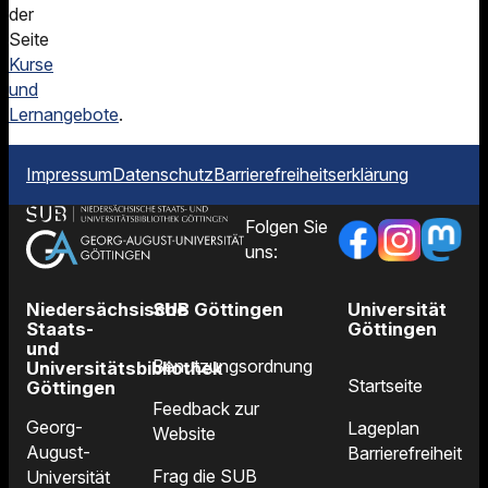
der
Seite
Kurse
und
Lernangebote
.
Impressum
Datenschutz
Barrierefreiheitserklärung
Folgen Sie
uns:
Niedersächsische
SUB Göttingen
Universität
Staats-
Göttingen
und
Benutzungsordnung
Universitätsbibliothek
Startseite
Göttingen
Feedback zur
Georg-
Lageplan
Website
August-
Barrierefreiheit
Frag die SUB
Universität