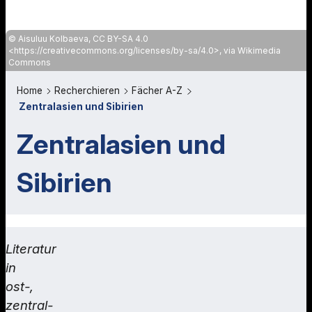
Aisuluu Kolbaeva, CC BY-SA 4.0
<https://creativecommons.org/licenses/by-sa/4.0>, via Wikimedia
Commons
Home
Recherchieren
Fächer A-Z
Zentralasien und Sibirien
Zentralasien und
Sibirien
Literatur
in
ost-,
zentral-