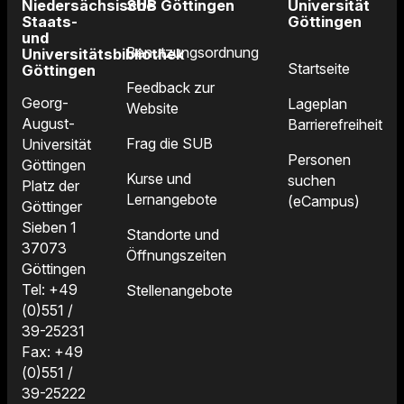
Niedersächsische
SUB Göttingen
Universität
Staats-
Göttingen
und
Benutzungsordnung
Universitätsbibliothek
Startseite
Göttingen
Feedback zur
Georg-
Lageplan
Website
August-
Barrierefreiheit
Frag die SUB
Universität
Personen
Göttingen
Kurse und
suchen
Platz der
Lernangebote
(eCampus)
Göttinger
Sieben 1
Standorte und
37073
Öffnungszeiten
Göttingen
Tel: +49
Stellenangebote
(0)551 /
39-25231
Fax: +49
(0)551 /
39-25222