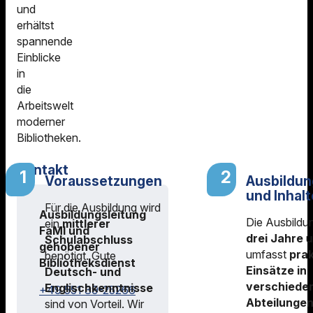
und
erhältst
spannende
Einblicke
in
die
Arbeitswelt
moderner
Bibliotheken.
Kontakt
Voraussetzungen
Ausbildu
und Inhalt
Für die Ausbildung wird
Ausbildungsleitung
Die Ausbildu
ein
mittlerer
FaMI und
drei Jahre
u
Schulabschluss
gehobener
umfasst
pra
benötigt. Gute
Bibliotheksdienst
Einsätze in
Deutsch- und
verschiede
Englischkenntnisse
+49 551 39-25266
Abteilunge
sind von Vorteil. Wir