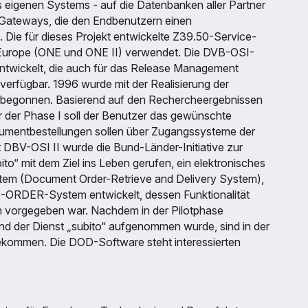
es eigenen Systems - auf die Datenbanken aller Partner
-Gateways, die den Endbenutzern einen
ie für dieses Projekt entwickelte Z39.50-Service-
 Europe (ONE und ONE II) verwendet. Die DVB-OSI-
ntwickelt, die auch für das Release Management
 verfügbar. 1996 wurde mit der Realisierung der
) begonnen. Basierend auf den Rechercheergebnissen
 der Phase I soll der Benutzer das gewünschte
kumentbestellungen sollen über Zugangssysteme der
kt DBV-OSI II wurde die Bund-Länder-Initiative zur
to“ mit dem Ziel ins Leben gerufen, ein elektronisches
tem (Document Order-Retrieve and Delivery System),
-ORDER-System entwickelt, dessen Funktionalität
tion vorgegeben war. Nachdem in der Pilotphase
und der Dienst „subito“ aufgenommen wurde, sind in der
gekommen. Die DOD-Software steht interessierten