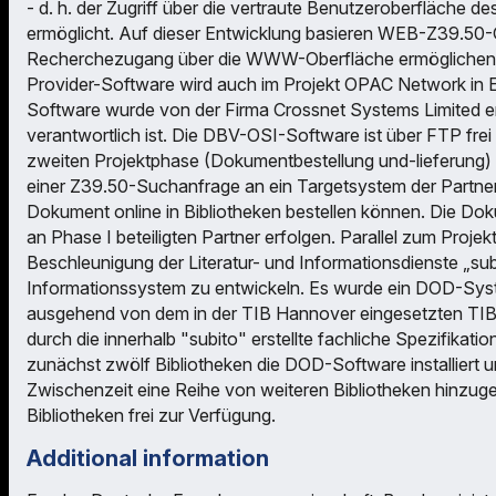
- d. h. der Zugriff über die vertraute Benutzeroberfläche d
ermöglicht. Auf dieser Entwicklung basieren WEB-Z39.50
Recherchezugang über die WWW-Oberfläche ermöglichen. D
Provider-Software wird auch im Projekt OPAC Network in
Software wurde von der Firma Crossnet Systems Limited e
verantwortlich ist. Die DBV-OSI-Software ist über FTP frei
zweiten Projektphase (Dokumentbestellung und-lieferung
einer Z39.50-Suchanfrage an ein Targetsystem der Partner
Dokument online in Bibliotheken bestellen können. Die Do
an Phase I beteiligten Partner erfolgen. Parallel zum Proje
Beschleunigung der Literatur- und Informationsdienste „subi
Informationssystem zu entwickeln. Es wurde ein DOD-Sys
ausgehend von dem in der TIB Hannover eingesetzten TIB
durch die innerhalb "subito" erstellte fachliche Spezifika
zunächst zwölf Bibliotheken die DOD-Software installiert 
Zwischenzeit eine Reihe von weiteren Bibliotheken hinzu
Bibliotheken frei zur Verfügung.
Additional information