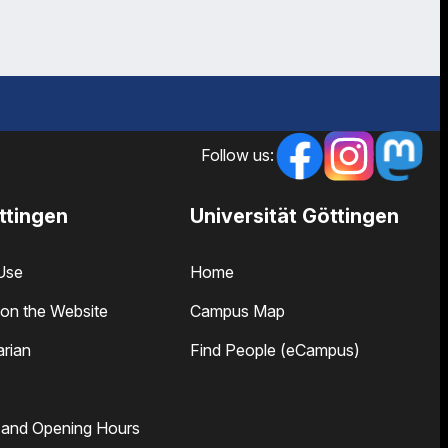
Follow us:
ttingen
Universität Göttingen
Use
Home
on the Website
Campus Map
arian
Find People (eCampus)
 and Opening Hours