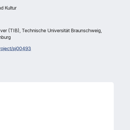
d Kultur
over (TIB), Technische Universität Braunschweig,
enburg
project/pj00493