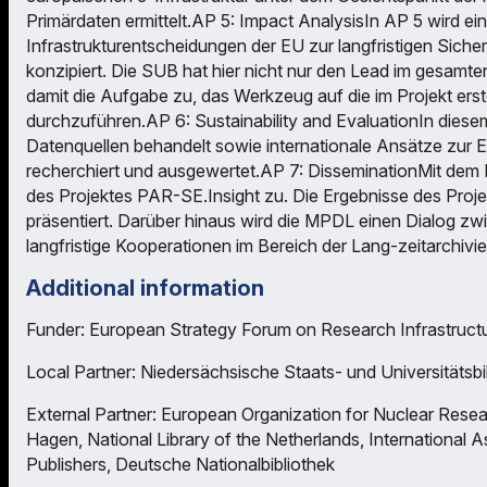
Primärdaten ermittelt.AP 5: Impact AnalysisIn AP 5 wird e
Infrastrukturentscheidungen der EU zur langfristigen Sich
konzipiert. Die SUB hat hier nicht nur den Lead im gesamte
damit die Aufgabe zu, das Werkzeug auf die im Projekt ers
durchzuführen.AP 6: Sustainability and EvaluationIn dies
Datenquellen behandelt sowie internationale Ansätze zur E
recherchiert und ausgewertet.AP 7: DisseminationMit dem L
des Projektes PAR-SE.Insight zu. Die Ergebnisse des Proj
präsentiert. Darüber hinaus wird die MPDL einen Dialog z
langfristige Kooperationen im Bereich der Lang-zeitarchivi
Additional information
Funder: European Strategy Forum on Research Infrastruct
Local Partner: Niedersächsische Staats- und Universitätsbi
External Partner: European Organization for Nuclear Rese
Hagen, National Library of the Netherlands, International A
Publishers, Deutsche Nationalbibliothek