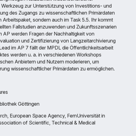
in Werkzeug zur Unterstützung von Investitions- und
erung des Zugangs zu wissenschaftlichen Primärdaten
n Arbeitspaket, sondern auch im Task 5.5. Ihr kommt
tellten Fallstudien anzuwenden und Zukunftsszenarien
em AP werden Fragen der Nachhaltigkeit von
valuation und Zertifizierung von Langzeitarchivierung
ead im AP 7 fällt der MPDL die Öffentlichkeitsarbeit
ektes werden u. a. in verschiedenen Workshops
wischen Anbietern und Nutzern moderieren, um
erung wissenschaftlicher Primärdaten zu ermöglichen.
ures
bliothek Göttingen
arch, European Space Agency, FernUniversität in
ssociation of Scientific, Technical & Medical