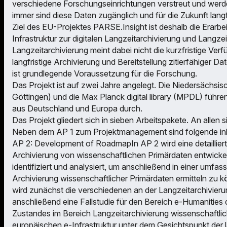
verschiedene Forschungseinrichtungen verstreut und werde
immer sind diese Daten zugänglich und für die Zukunft langfr
Ziel des EU-Projektes PARSE.Insight ist deshalb die Erarb
Infrastruktur zur digitalen Langzeitarchivierung und Langz
Langzeitarchivierung meint dabei nicht die kurzfristige Verf
langfristige Archivierung und Bereitstellung zitierfähiger 
ist grundlegende Voraussetzung für die Forschung.
Das Projekt ist auf zwei Jahre angelegt. Die Niedersächsis
Göttingen) und die Max Planck digital library (MPDL) führ
aus Deutschland und Europa durch.
Das Projekt gliedert sich in sieben Arbeitspakete. An allen
Neben dem AP 1 zum Projektmanagement sind folgende inh
AP 2: Development of RoadmapIn AP 2 wird eine detaillier
Archivierung von wissenschaftlichen Primärdaten entwicke
identifiziert und analysiert, um anschließend in einer umfa
Archivierung wissenschaftlicher Primärdaten ermitteln zu k
wird zunächst die verschiedenen an der Langzeitarchivierun
anschließend eine Fallstudie für den Bereich e-Humanities
Zustandes im Bereich Langzeitarchivierung wissenschaftlic
europäischen e-Infrastruktur unter dem Gesichtspunkt der l