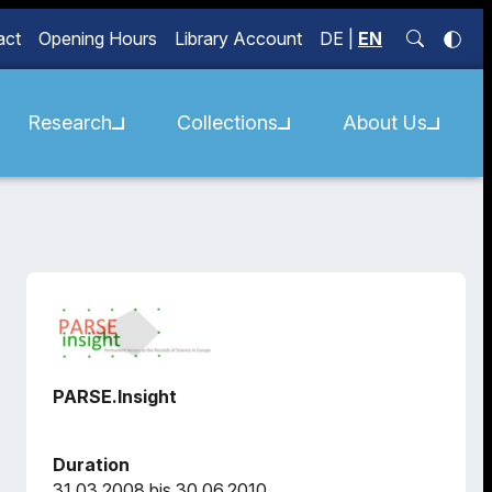
act
Opening Hours
Library Account
DE
|
EN
Research
Collections
About Us
PARSE.Insight
Duration
31.03.2008 bis 30.06.2010