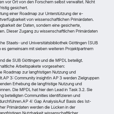
n vor Ort von den Forschern selbst verwaltet. Nicht
istig gesichert.
eitung einer Roadmap zur Unterstützung der e-
eitverfügbarkeit von wissenschaftlichen Primärdaten.
ügbarkeit der Daten, sondern eine gesicherte,
Daten. Dieser Zugang zu wissenschaftlichen Primärdaten
che Staats- und Universitätsbibliothek Göttingen (SUB
en es gemeinsam mit sieben weiteren Projektpartnern
 sind die SUB Göttingen und die MPDL beteiligt.
altliche Arbeitspakete vorgesehen:
te Roadmap zur langfristigen Nutzung und
lt.AP 3: Community insightIn AP 3 werden Zielgruppen
ssenden Erhebung die langfristige Nutzung und
önnen. Die MPDL hat hier den Lead in Task 3.2. Sie
g beteiligten Communities identifizieren und
 durchführen.AP 4: Gap AnalysisAuf Basis des Ist-
her Primärdaten werden die Lücken in der
angfristigen Nutzbarkeit wissenschaftlicher