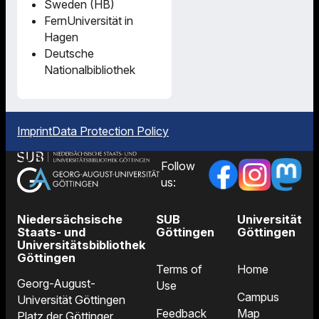
Sweden (HB)
FernUniversität in
Hagen
Deutsche
Nationalbibliothek
Imprint
Data Protection Policy
Follow
us:
Niedersächsische
SUB
Universität
Staats- und
Göttingen
Göttingen
Universitätsbibliothek
Göttingen
Terms of
Home
Georg-August-
Use
Campus
Universität Göttingen
Feedback
Map
Platz der Göttinger